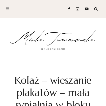
Kolaż – wieszanie
plakatów – mała
sypialnia w bloku