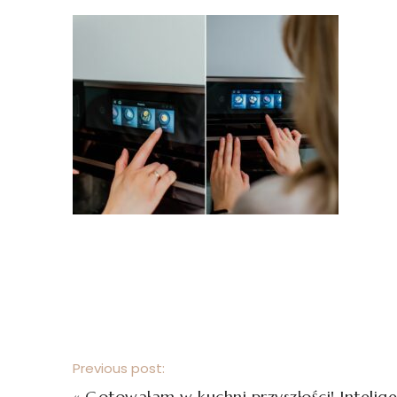
Previous post:
«
Gotowałam w kuchni przyszłości! Intelig