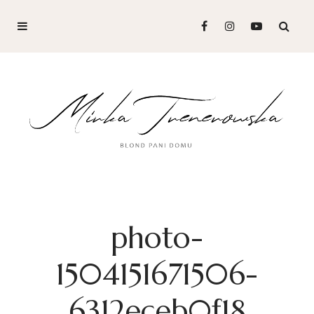
photo-
1504151671506-
6312eceb0f18