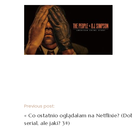
Previous post:
«
Co ostatnio oglądałam na Netflixie? (Do
serial, ale jaki? 3#)