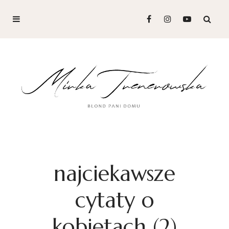
najciekawsze
cytaty o
kobietach (2)