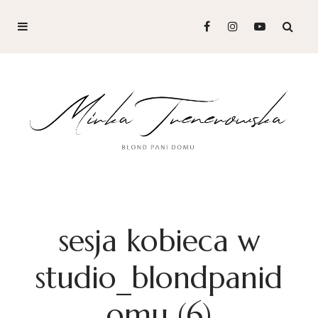
sesja kobieca w
studio_blondpanid
omu (6)