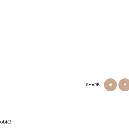
SHARE:
obić!