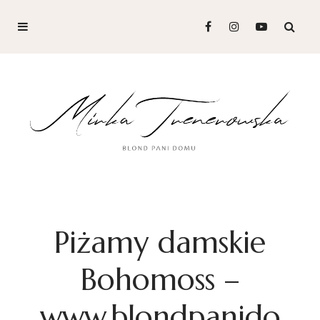
Piżamy damskie
Bohomoss –
www.blondpanido