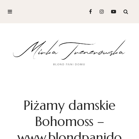
Piżamy damskie
Bohomoss –
www.blondpanido