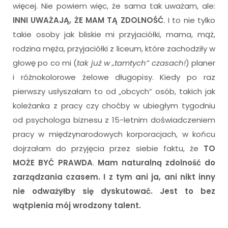
więcej. Nie powiem więc, że sama tak uważam, ale:
INNI UWAŻAJĄ, ŻE MAM TĄ ZDOLNOŚĆ
. I to nie tylko
takie osoby jak bliskie mi przyjaciółki, mama, mąż,
rodzina męża, przyjaciółki z liceum, które zachodziły w
głowę po co mi (
tak już w „tamtych” czasach!
) planer
i różnokolorowe żelowe długopisy. Kiedy po raz
pierwszy usłyszałam to od „obcych” osób, takich jak
koleżanka z pracy czy choćby w ubiegłym tygodniu
od psychologa biznesu z 15-letnim doświadczeniem
pracy w międzynarodowych korporacjach, w końcu
dojrzałam do przyjęcia przez siebie faktu, że
TO
MOŻE BYĆ PRAWDA
.
Mam naturalną zdolność do
zarządzania czasem. I z tym ani ja, ani nikt inny
nie odważyłby się dyskutować. Jest to bez
wątpienia mój wrodzony talent.