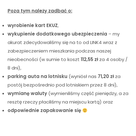
Poza tym należy zadbać o:
wyrobienie kart EKUZ
,
wykupienie dodatkowego ubezpieczenia
– my
akurat zdecydowaliśmy się na to od LINK4 wraz z
zabezpieczeniem mieszkania podczas naszej
nieobecności (w sumie to koszt
112,55 zł
za 4 osoby /
8 dni),
parking auta na lotnisku
(wyniósł nas
71,20 zł
za
postój bezpośrednio pod lotniskiem przez 8 dni),
wymianę waluty
(wymieniliśmy część pieniędzy, a za
resztę rzeczy płaciliśmy na miejscu kartą) oraz
odpowiednie zapakowanie się