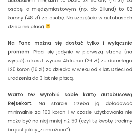
autobusem miejskim to około 24 korony (14 zł) za
osobę, a międzymiastowym (np. do Billund) to 82
korony (48 zł) za osobę. Na szczęście w autobusach
dzieci nie płacą
Na Fanø można się dostać tylko i wyłącznie
promem.
Płaci się jedynie w pierwszą stronę (na
wyspę), a koszt wynosi 45 koron (26 zł) za dorosłego
i 25 koron (16 zł) za dziecko w wieku od 4 lat. Dzieci od
urodzenia do 3 lat nie płacą.
Warto też wyrobić sobie kartę autobusową
Rejsekort.
Na starcie trzeba ją doładować
minimalnie za 100 koron i w czasie użytkowania nie
może być na niej mniej niż 50 (czyli tę kwotę tracimy
bo jest jakby „zamrożona”).